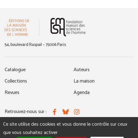
(nouvelle fenêtre)
54, boulevard Raspail – 75006 Paris
Catalogue
Auteurs
Collections
La maison
Revues
Agenda
Retrouvez-nous sur :
Facebook
Bluesky
Instagram
Ce site utilise des cookies et vous donne le contrôle sur ceux
que vous souhaitez activer
MENTIONS LÉGALES
NOUS CONTACTER