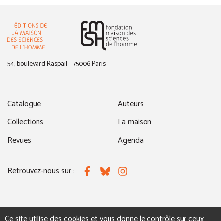
(nouvelle fenêtre)
54, boulevard Raspail – 75006 Paris
Catalogue
Auteurs
Collections
La maison
Revues
Agenda
Retrouvez-nous sur :
Facebook
Bluesky
Instagram
MENTIONS LÉGALES
NOUS CONTACTER
Ce site utilise des cookies et vous donne le contrôle sur ceux