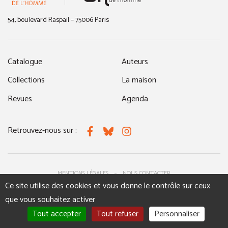
54, boulevard Raspail – 75006 Paris
Catalogue
Auteurs
Collections
La maison
Revues
Agenda
Retrouvez-nous sur :
Facebook
Bluesky
Instagram
MENTIONS LÉGALES
NOUS CONTACTER
Ce site utilise des cookies et vous donne le contrôle sur ceux
que vous souhaitez activer
Tout accepter
Tout refuser
Personnaliser