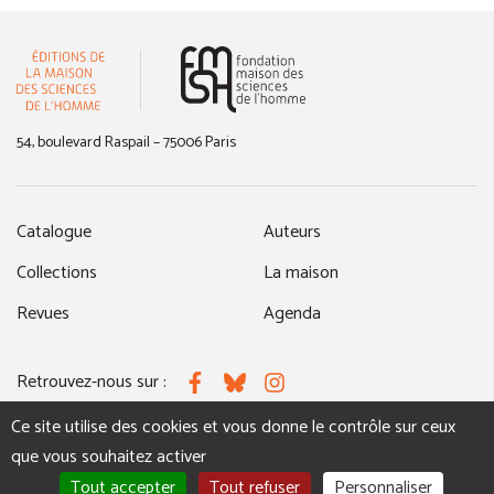
(nouvelle fenêtre)
54, boulevard Raspail – 75006 Paris
Catalogue
Auteurs
Collections
La maison
Revues
Agenda
Retrouvez-nous sur :
Facebook
Bluesky
Instagram
Ce site utilise des cookies et vous donne le contrôle sur ceux
que vous souhaitez activer
MENTIONS LÉGALES
NOUS CONTACTER
Tout accepter
Tout refuser
Personnaliser