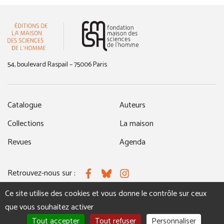
(nouvelle fenêtre)
54, boulevard Raspail – 75006 Paris
Catalogue
Auteurs
Collections
La maison
Revues
Agenda
Retrouvez-nous sur :
Facebook
Bluesky
Instagram
Ce site utilise des cookies et vous donne le contrôle sur ceux
que vous souhaitez activer
MENTIONS LÉGALES
NOUS CONTACTER
Tout accepter
Tout refuser
Personnaliser