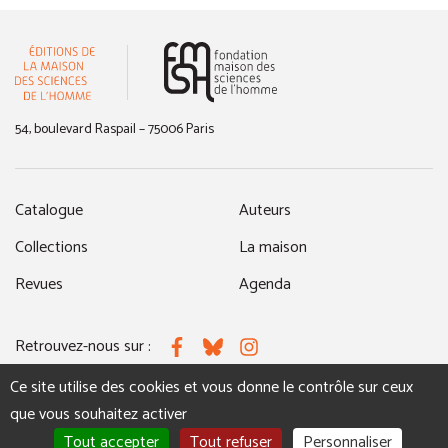
(nouvelle fenêtre)
54, boulevard Raspail – 75006 Paris
Catalogue
Auteurs
Collections
La maison
Revues
Agenda
Retrouvez-nous sur :
Facebook
Bluesky
Instagram
Ce site utilise des cookies et vous donne le contrôle sur ceux
que vous souhaitez activer
MENTIONS LÉGALES
NOUS CONTACTER
Tout accepter
Tout refuser
Personnaliser