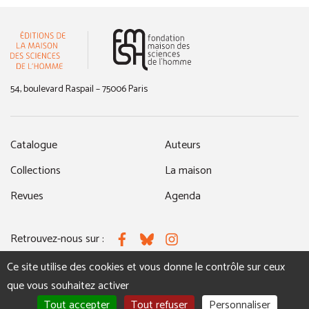
(nouvelle fenêtre)
54, boulevard Raspail – 75006 Paris
Catalogue
Auteurs
Collections
La maison
Revues
Agenda
Retrouvez-nous sur :
Facebook
Bluesky
Instagram
Ce site utilise des cookies et vous donne le contrôle sur ceux
que vous souhaitez activer
MENTIONS LÉGALES
NOUS CONTACTER
Tout accepter
Tout refuser
Personnaliser