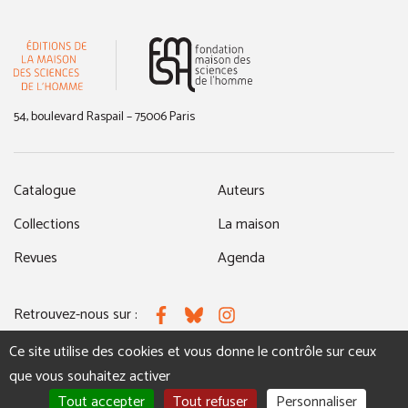
(nouvelle fenêtre)
54, boulevard Raspail – 75006 Paris
Catalogue
Auteurs
Collections
La maison
Revues
Agenda
Retrouvez-nous sur :
Facebook
Bluesky
Instagram
Ce site utilise des cookies et vous donne le contrôle sur ceux
que vous souhaitez activer
MENTIONS LÉGALES
NOUS CONTACTER
Tout accepter
Tout refuser
Personnaliser