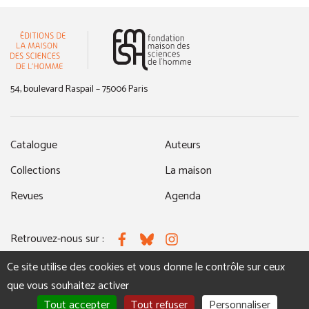
(nouvelle fenêtre)
54, boulevard Raspail – 75006 Paris
Catalogue
Auteurs
Collections
La maison
Revues
Agenda
Retrouvez-nous sur :
Facebook
Bluesky
Instagram
Ce site utilise des cookies et vous donne le contrôle sur ceux
que vous souhaitez activer
MENTIONS LÉGALES
NOUS CONTACTER
Tout accepter
Tout refuser
Personnaliser