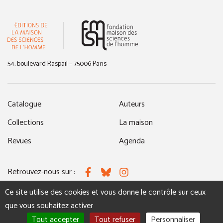
(nouvelle fenêtre)
54, boulevard Raspail – 75006 Paris
Catalogue
Auteurs
Collections
La maison
Revues
Agenda
Retrouvez-nous sur :
Facebook
Bluesky
Instagram
Ce site utilise des cookies et vous donne le contrôle sur ceux
que vous souhaitez activer
MENTIONS LÉGALES
NOUS CONTACTER
Tout accepter
Tout refuser
Personnaliser