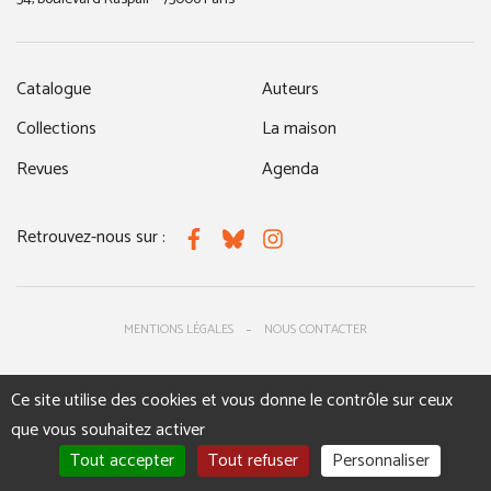
Catalogue
Auteurs
Collections
La maison
Revues
Agenda
Retrouvez-nous sur :
Facebook
Bluesky
Instagram
MENTIONS LÉGALES
NOUS CONTACTER
Ce site utilise des cookies et vous donne le contrôle sur ceux
que vous souhaitez activer
Tout accepter
Tout refuser
Personnaliser