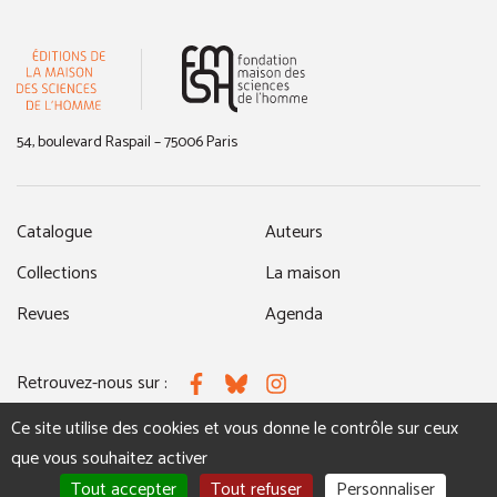
(nouvelle fenêtre)
54, boulevard Raspail – 75006 Paris
Catalogue
Auteurs
Collections
La maison
Revues
Agenda
Retrouvez-nous sur :
Facebook
Bluesky
Instagram
Ce site utilise des cookies et vous donne le contrôle sur ceux
que vous souhaitez activer
MENTIONS LÉGALES
NOUS CONTACTER
Tout accepter
Tout refuser
Personnaliser