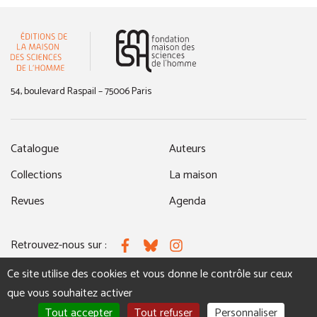
(nouvelle fenêtre)
54, boulevard Raspail – 75006 Paris
Catalogue
Auteurs
Collections
La maison
Revues
Agenda
Retrouvez-nous sur :
Facebook
Bluesky
Instagram
Ce site utilise des cookies et vous donne le contrôle sur ceux
que vous souhaitez activer
MENTIONS LÉGALES
NOUS CONTACTER
Tout accepter
Tout refuser
Personnaliser