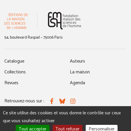
(nouvelle fenêtre)
54, boulevard Raspail – 75006 Paris
Catalogue
Auteurs
Collections
La maison
Revues
Agenda
Retrouvez-nous sur :
Facebook
Bluesky
Instagram
Ce site utilise des cookies et vous donne le contrôle sur ceux
que vous souhaitez activer
MENTIONS LÉGALES
NOUS CONTACTER
Tout accepter
Tout refuser
Personnaliser