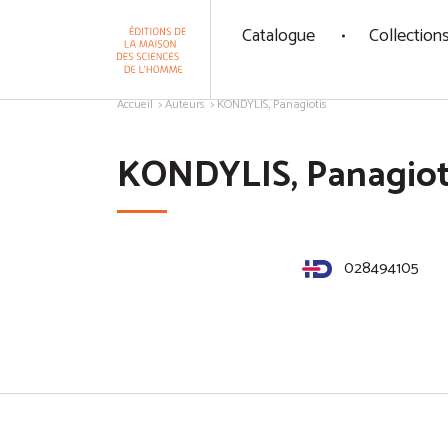
Panneau de gestion des cookies
Catalogue
Collection
Aller au contenu
Accueil
Auteurs
KONDYLIS, Panagiotis
KONDYLIS, Panagiot
028494105