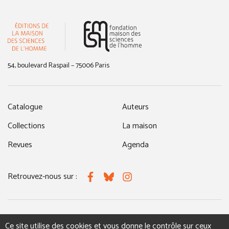
(nouvelle fenêtre)
54, boulevard Raspail – 75006 Paris
Catalogue
Auteurs
Collections
La maison
Revues
Agenda
Retrouvez-nous sur :
Facebook
Bluesky
Instagram
MENTIONS LÉGALES
NOUS CONTACTER
Ce site utilise des cookies et vous donne le contrôle sur ceux