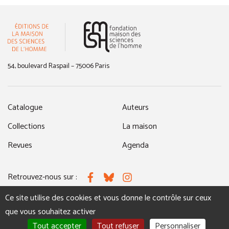
(nouvelle fenêtre)
54, boulevard Raspail – 75006 Paris
Catalogue
Auteurs
Collections
La maison
Revues
Agenda
Retrouvez-nous sur :
Facebook
Bluesky
Instagram
Ce site utilise des cookies et vous donne le contrôle sur ceux
que vous souhaitez activer
MENTIONS LÉGALES
NOUS CONTACTER
Tout accepter
Tout refuser
Personnaliser