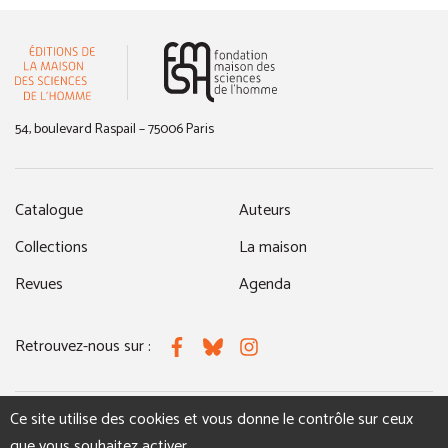
(nouvelle fenêtre)
54, boulevard Raspail – 75006 Paris
Catalogue
Auteurs
Collections
La maison
Revues
Agenda
Retrouvez-nous sur :
Facebook
Bluesky
Instagram
Ce site utilise des cookies et vous donne le contrôle sur ceux
MENTIONS LÉGALES
NOUS CONTACTER
que vous souhaitez activer