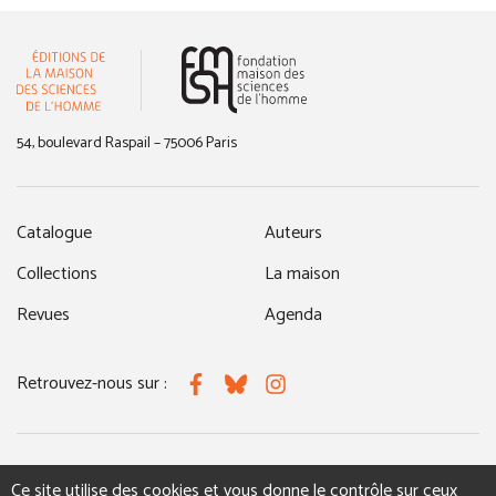
(nouvelle fenêtre)
54, boulevard Raspail – 75006 Paris
Catalogue
Auteurs
Collections
La maison
Revues
Agenda
Retrouvez-nous sur :
Facebook
Bluesky
Instagram
MENTIONS LÉGALES
NOUS CONTACTER
Ce site utilise des cookies et vous donne le contrôle sur ceux