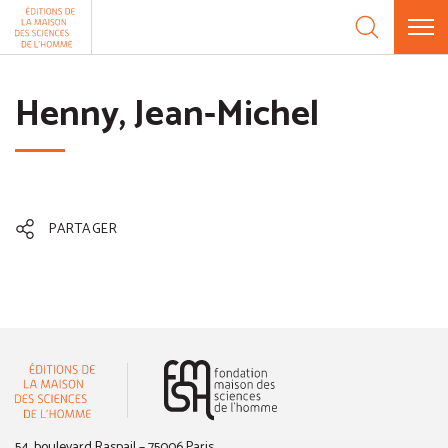
Aller au contenu
Panneau de gestion des cookies
Henny, Jean-Michel
PARTAGER
(nouvelle fenêtre)
54, boulevard Raspail – 75006 Paris