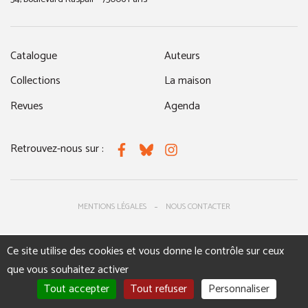
Catalogue
Auteurs
Collections
La maison
Revues
Agenda
Retrouvez-nous sur :
Facebook
Bluesky
Instagram
MENTIONS LÉGALES
NOUS CONTACTER
Ce site utilise des cookies et vous donne le contrôle sur ceux
que vous souhaitez activer
Tout accepter
Tout refuser
Personnaliser