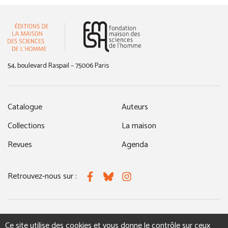
(nouvelle fenêtre)
54, boulevard Raspail – 75006 Paris
Catalogue
Auteurs
Collections
La maison
Revues
Agenda
Retrouvez-nous sur :
Facebook
Bluesky
Instagram
MENTIONS LÉGALES
NOUS CONTACTER
Ce site utilise des cookies et vous donne le contrôle sur ceux