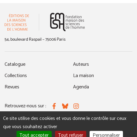
(nouvelle fenêtre)
54, boulevard Raspail – 75006 Paris
Catalogue
Auteurs
Collections
La maison
Revues
Agenda
Retrouvez-nous sur :
Facebook
Bluesky
Instagram
Ce site utilise des cookies et vous donne le contrôle sur ceux
que vous souhaitez activer
MENTIONS LÉGALES
NOUS CONTACTER
Tout accepter
Tout refuser
Personnaliser