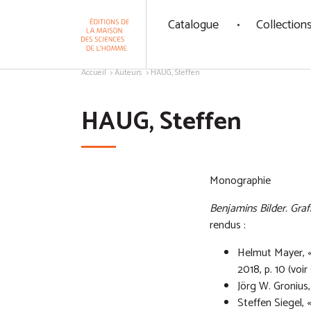
Panneau de gestion des cookies
Catalogue
Collection
Aller au contenu
Accueil
Auteurs
HAUG, Steffen
HAUG, Steffen
Monographie
Benjamins Bilder. Graf
rendus :
Helmut Mayer, «
2018, p. 10 (voir
Jörg W. Gronius, 
Steffen Siegel,