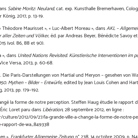
dans
Sabine Moritz: Neuland
, cat. exp. Kunsthalle Bremerhaven, Colog
König, 2017, p. 13-19.
 Théodore Maurisset », « Luc-Albert Moreau », dans
AKL – Allgemei
 aller Zeiten und Völker
, éd. par Andreas Beyer, Bénédicte Savoy et
15 (vol. 86, 88 et 90).
a », dans
United Nations Revisited. Künstlerische Interventionen im 
 Vice Versa, 2013, p. 60-68.
. Die Paris-Darstellungen von Martial und Meryon – gesehen von Wa
50. Mythen – Bilder – Entwürfe
, edited by Jean Louis Cohen and Har
, 2013, pp. 179–192.
hangé la forme de notre perception. Steffen Haug étudie le rapport 
r Éric Loret paru dans
Libération
, 28 septembre 2012, en ligne :
.fr/culture/2012/09/27/la-grande-ville-a-change-la-forme-de-notre-pe
le-rapport-de-wa_849338
en »,
Frankfurter Allgemeine Zeitung
, n° 238, 14 octobre 2009, p. N4