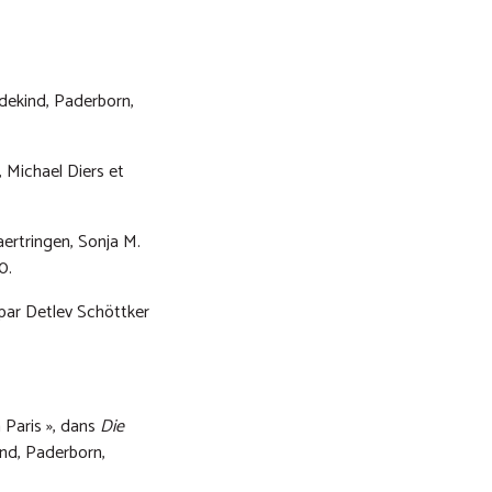
dekind, Paderborn,
, Michael Diers et
aertringen, Sonja M.
0.
 par Detlev Schöttker
 Paris », dans
Die
ind, Paderborn,