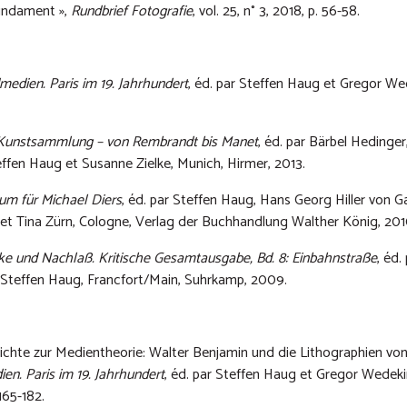
Fundament »,
Rundbrief Fotografie
, vol. 25, n° 3, 2018, p. 56-58.
ldmedien.
Paris im 19. Jahrhundert
, éd. par Steffen Haug et Gregor We
Kunstsammlung – von Rembrandt bis Manet
, éd. par Bärbel Hedinger
effen Haug et Susanne Zielke, Munich, Hirmer, 2013.
bum für Michael Diers
, éd. par Steffen Haug, Hans Georg Hiller von G
r et Tina Zürn, Cologne, Verlag der Buchhandlung Walther König, 201
ke und Nachlaß.
Kritische Gesamtausgabe, Bd. 8: Einbahnstraße
, éd.
 Steffen Haug, Francfort/Main, Suhrkamp, 2009.
chte zur Medientheorie: Walter Benjamin und die Lithographien von
dien.
Paris im 19. Jahrhundert
, éd. par Steffen Haug et Gregor Wedek
165-182.