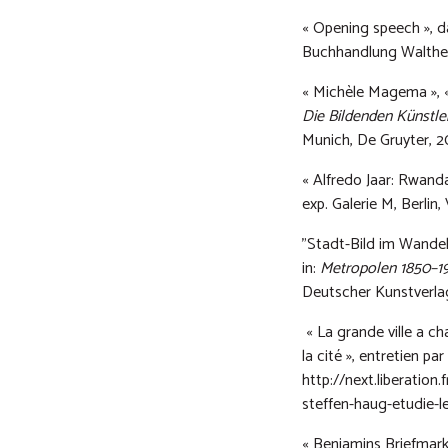
« Opening speech », 
Buchhandlung Walther 
« Michèle Magema », «
Die Bildenden Künstler
Munich, De Gruyter, 20
« Alfredo Jaar: Rwand
exp. Galerie M, Berlin,
"Stadt-Bild im Wandel
in:
Metropolen 1850–19
Deutscher Kunstverlag
« La grande ville a c
la cité », entretien pa
http://next.liberation
steffen-haug-etudie-
« Benjamins Briefmark