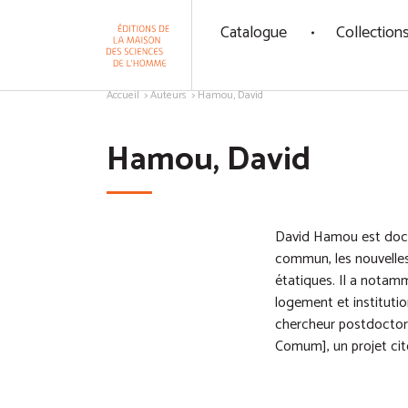
Panneau de gestion des cookies
Catalogue
Collection
Aller au contenu
Accueil
Auteurs
Hamou, David
Hamou, David
David Hamou est docte
commun, les nouvelles
étatiques. Il a notam
logement et instituti
chercheur postdoctora
Comum], un projet cit