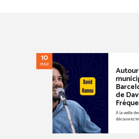
10
MAR
Autour
munici
Barcelo
de Dav
Fréqu
À la veille d
découvrez les 