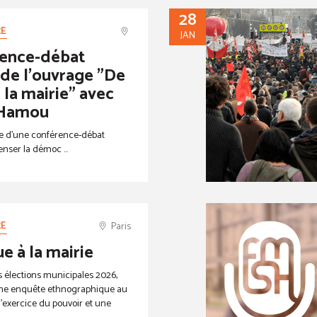
28
RE
JAN
ence-débat
 de l’ouvrage "De
à la mairie" avec
 Hamou
e d’une conférence-débat
enser la démoc ...
RE
Paris
ue à la mairie
es élections municipales 2026,
ne enquête ethnographique au
l’exercice du pouvoir et une