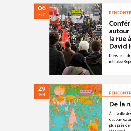
06
RENCONT
FéV
Confér
autour
la rue 
David
Dans le cadr
intitulée Rep
29
RENCONT
JAN
De la r
À la veille d
découvrez u
plus près de 