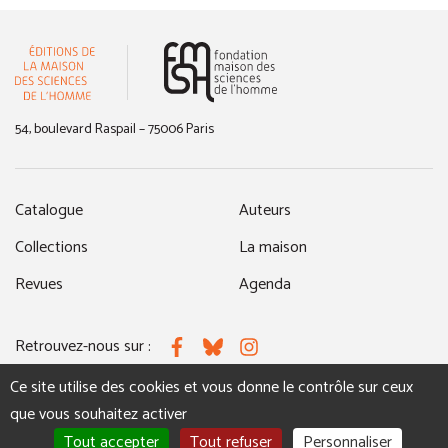
(nouvelle fenêtre)
54, boulevard Raspail – 75006 Paris
Catalogue
Auteurs
Collections
La maison
Revues
Agenda
Retrouvez-nous sur :
Facebook
Bluesky
Instagram
Ce site utilise des cookies et vous donne le contrôle sur ceux
que vous souhaitez activer
MENTIONS LÉGALES
NOUS CONTACTER
Tout accepter
Tout refuser
Personnaliser