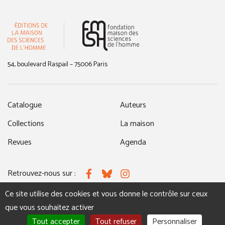
(nouvelle fenêtre)
54, boulevard Raspail – 75006 Paris
Catalogue
Auteurs
Collections
La maison
Revues
Agenda
Retrouvez-nous sur :
Facebook
Bluesky
Instagram
Ce site utilise des cookies et vous donne le contrôle sur ceux
que vous souhaitez activer
MENTIONS LÉGALES
NOUS CONTACTER
Tout accepter
Tout refuser
Personnaliser