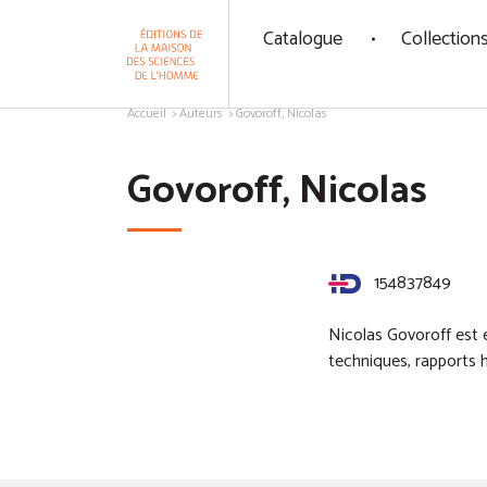
Panneau de gestion des cookies
Catalogue
Collection
Aller au contenu
Accueil
Auteurs
Govoroff, Nicolas
Govoroff, Nicolas
154837849
Nicolas Govoroff est 
techniques, rapports