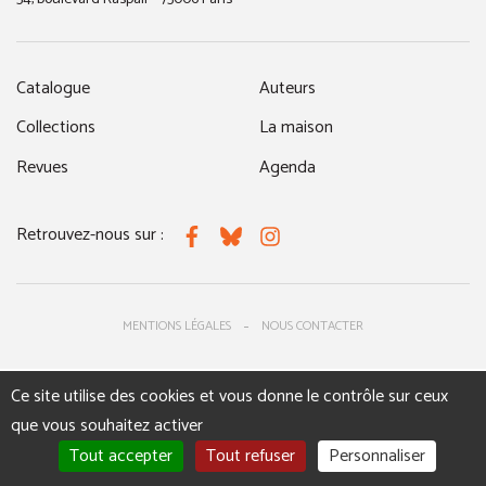
Catalogue
Auteurs
Collections
La maison
Revues
Agenda
Retrouvez-nous sur :
Facebook
Bluesky
Instagram
MENTIONS LÉGALES
NOUS CONTACTER
Ce site utilise des cookies et vous donne le contrôle sur ceux
que vous souhaitez activer
Tout accepter
Tout refuser
Personnaliser