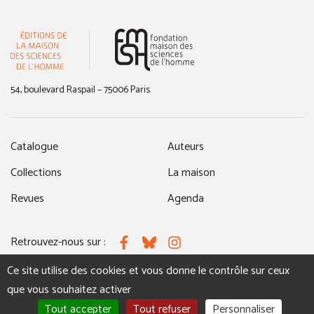
(nouvelle fenêtre)
54, boulevard Raspail – 75006 Paris
Catalogue
Auteurs
Collections
La maison
Revues
Agenda
Retrouvez-nous sur :
Facebook
Bluesky
Instagram
Ce site utilise des cookies et vous donne le contrôle sur ceux
que vous souhaitez activer
MENTIONS LÉGALES
NOUS CONTACTER
Tout accepter
Tout refuser
Personnaliser