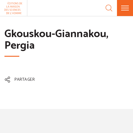
Aller au contenu
Panneau de gestion des cookies
Gkouskou-Giannakou,
Pergia
PARTAGER