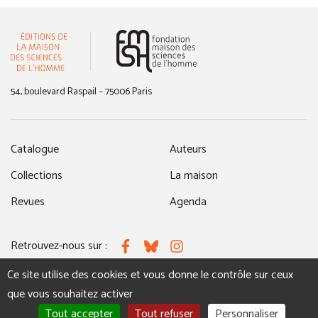
(nouvelle fenêtre)
54, boulevard Raspail – 75006 Paris
Catalogue
Auteurs
Collections
La maison
Revues
Agenda
Retrouvez-nous sur :
Facebook
Bluesky
Instagram
Ce site utilise des cookies et vous donne le contrôle sur ceux
que vous souhaitez activer
MENTIONS LÉGALES
NOUS CONTACTER
Tout accepter
Tout refuser
Personnaliser