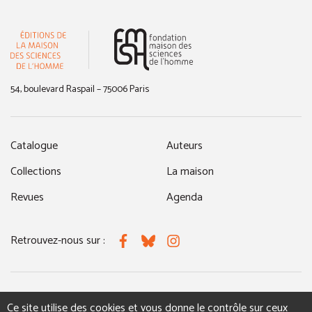
(nouvelle fenêtre)
54, boulevard Raspail – 75006 Paris
Catalogue
Auteurs
Collections
La maison
Revues
Agenda
Retrouvez-nous sur :
Facebook
Bluesky
Instagram
MENTIONS LÉGALES
NOUS CONTACTER
Ce site utilise des cookies et vous donne le contrôle sur ceux