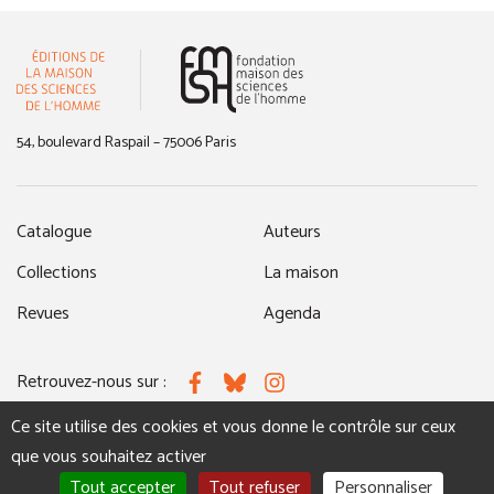
(nouvelle fenêtre)
54, boulevard Raspail – 75006 Paris
Catalogue
Auteurs
Collections
La maison
Revues
Agenda
Retrouvez-nous sur :
Facebook
Bluesky
Instagram
Ce site utilise des cookies et vous donne le contrôle sur ceux
que vous souhaitez activer
MENTIONS LÉGALES
NOUS CONTACTER
Tout accepter
Tout refuser
Personnaliser