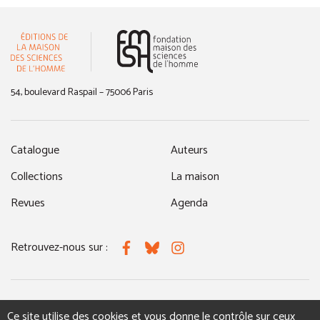
(nouvelle fenêtre)
54, boulevard Raspail – 75006 Paris
Catalogue
Auteurs
Collections
La maison
Revues
Agenda
Retrouvez-nous sur :
Facebook
Bluesky
Instagram
MENTIONS LÉGALES
NOUS CONTACTER
Ce site utilise des cookies et vous donne le contrôle sur ceux