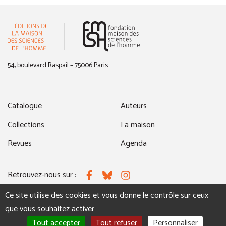
(nouvelle fenêtre)
54, boulevard Raspail – 75006 Paris
Catalogue
Auteurs
Collections
La maison
Revues
Agenda
Retrouvez-nous sur :
Facebook
Bluesky
Instagram
Ce site utilise des cookies et vous donne le contrôle sur ceux
que vous souhaitez activer
MENTIONS LÉGALES
NOUS CONTACTER
Tout accepter
Tout refuser
Personnaliser