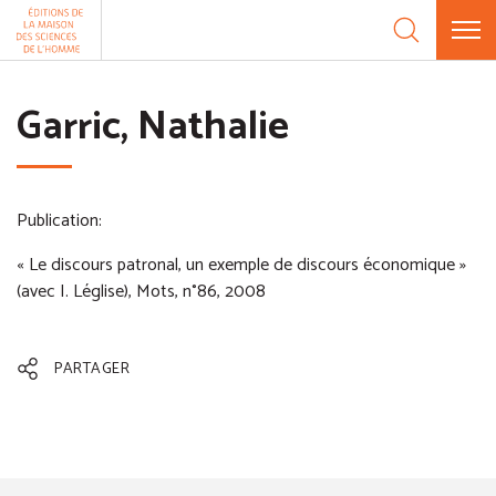
Aller au contenu
Panneau de gestion des cookies
Garric, Nathalie
Publication:
« Le discours patronal, un exemple de discours économique »
(avec I. Léglise), Mots, n°86, 2008
PARTAGER