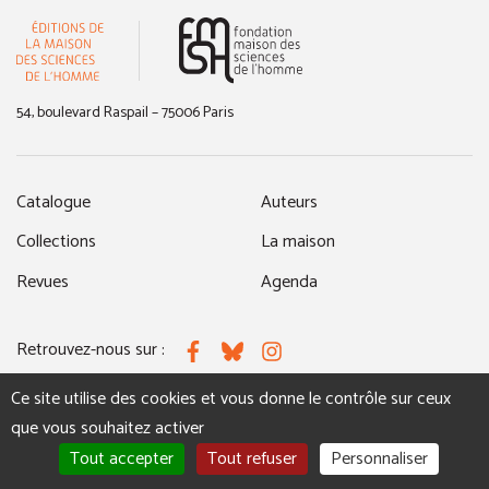
(nouvelle fenêtre)
54, boulevard Raspail – 75006 Paris
Catalogue
Auteurs
Collections
La maison
Revues
Agenda
Retrouvez-nous sur :
Facebook
Bluesky
Instagram
Ce site utilise des cookies et vous donne le contrôle sur ceux
que vous souhaitez activer
MENTIONS LÉGALES
NOUS CONTACTER
Tout accepter
Tout refuser
Personnaliser