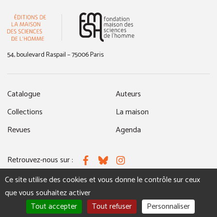
(nouvelle fenêtre)
54, boulevard Raspail – 75006 Paris
Catalogue
Auteurs
Collections
La maison
Revues
Agenda
Retrouvez-nous sur :
Facebook
Bluesky
Instagram
Ce site utilise des cookies et vous donne le contrôle sur ceux
que vous souhaitez activer
MENTIONS LÉGALES
NOUS CONTACTER
Tout accepter
Tout refuser
Personnaliser