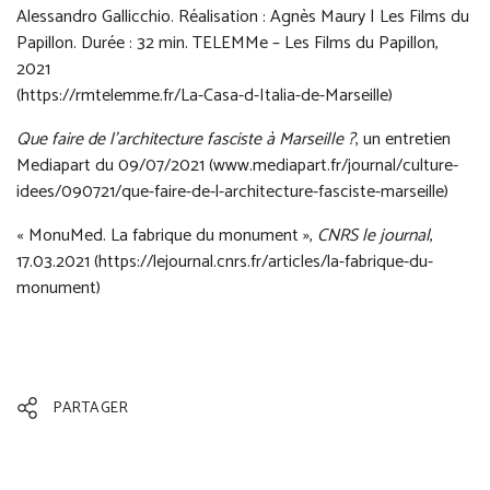
Alessandro Gallicchio. Réalisation : Agnès Maury | Les Films du
Papillon. Durée : 32 min. TELEMMe – Les Films du Papillon,
2021
(
https://rmtelemme.fr/La-Casa-d-Italia-de-Marseille
)
Que faire de l'architecture fasciste à Marseille ?
, un entretien
Mediapart du 09/07/2021 (
www.mediapart.fr/journal/culture-
idees/090721/que-faire-de-l-architecture-fasciste-marseille
)
« MonuMed. La fabrique du monument »,
CNRS le journal
,
17.03.2021 (
https://lejournal.cnrs.fr/articles/la-fabrique-du-
monument
)
PARTAGER