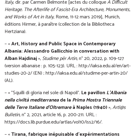
Italy
, dir. par Carmen Belmonte [actes du colloque
A Difﬁcult
Heritage. The Afterlife of Fascist-Era Architecture, Monuments,
and Works of Art in Italy
, Rome, 11-12 mars 2019], Munich,
éditions Hirmer, à paraître (collection de la Bibliotheca
Hertziana).
– «
Art, History and Public Space in Contemporary
Albania: Alessandro Gallicchio in conversation with
Alban Hajdinaj
»,
Studime për Artin,
n° 20, 2022, p. 109-127
(version albanaise : p. 105-123). URL :
http://iaksa.edu.al/en/art-
studies-20-2/
(EN) ;
http://iaksa.edu.al/studime-per-artin-20/
(AL).
– « "Squilli di gloria nel sole di Napoli".
Le pavillon
L’Albania
nella civiltà mediterranea
de la
Prima Mostra Triennale
delle Terre Italiane d’Oltremare
à Naples (1940)
»
, Artl@s
Bulletin,
n° 2, 2021, article 16, p. 200-211. URL :
https://docs.lib.purdue.edu/artlas/vol10/iss2/16/
.
– «
Tirana, fabrique inépuisable d’expérimentations