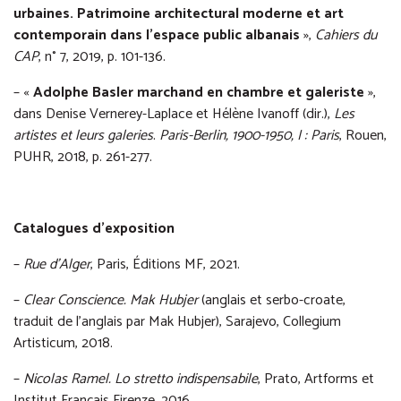
urbaines. Patrimoine architectural moderne et art
contemporain dans l’espace public albanais
»,
Cahiers du
CAP
, n° 7, 2019, p. 101-136.
– «
Adolphe Basler marchand en chambre et galeriste
»,
dans Denise Vernerey-Laplace et Hélène Ivanoff (dir.),
Les
artistes et leurs galeries
.
Paris-Berlin, 1900-1950, I : Paris
, Rouen,
PUHR, 2018, p. 261-277.
Catalogues d’exposition
–
Rue d’Alger
, Paris, Éditions MF, 2021.
–
Clear Conscience. Mak Hubjer
(anglais et serbo-croate,
traduit de l’anglais par Mak Hubjer), Sarajevo, Collegium
Artisticum, 2018.
–
Nicolas Ramel. Lo stretto indispensabile
, Prato, Artforms et
Institut Français Firenze, 2016.