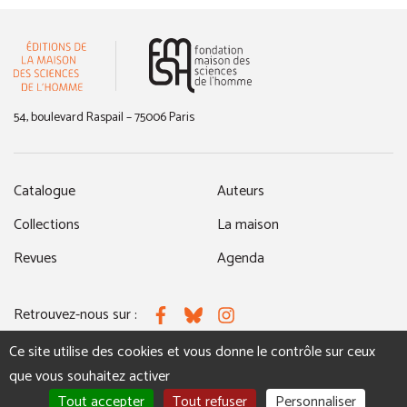
(nouvelle fenêtre)
54, boulevard Raspail – 75006 Paris
Catalogue
Auteurs
Collections
La maison
Revues
Agenda
Retrouvez-nous sur :
Facebook
Bluesky
Instagram
Ce site utilise des cookies et vous donne le contrôle sur ceux
que vous souhaitez activer
MENTIONS LÉGALES
NOUS CONTACTER
Tout accepter
Tout refuser
Personnaliser