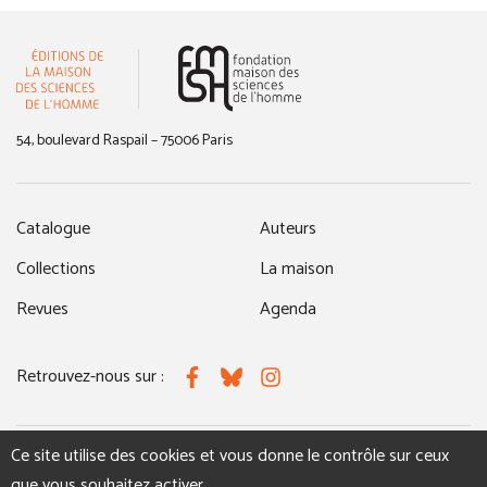
(nouvelle fenêtre)
54, boulevard Raspail – 75006 Paris
Catalogue
Auteurs
Collections
La maison
Revues
Agenda
Retrouvez-nous sur :
Facebook
Bluesky
Instagram
Ce site utilise des cookies et vous donne le contrôle sur ceux
MENTIONS LÉGALES
NOUS CONTACTER
que vous souhaitez activer