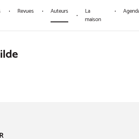
s
Revues
Auteurs
La
Agend
maison
ilde
R