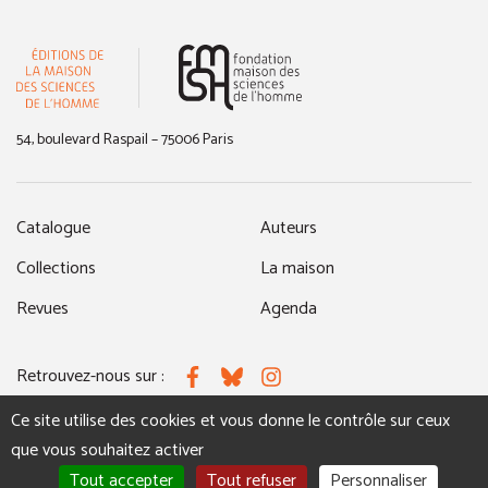
(nouvelle fenêtre)
54, boulevard Raspail – 75006 Paris
Catalogue
Auteurs
Collections
La maison
Revues
Agenda
Retrouvez-nous sur :
Facebook
Bluesky
Instagram
Ce site utilise des cookies et vous donne le contrôle sur ceux
que vous souhaitez activer
MENTIONS LÉGALES
NOUS CONTACTER
Tout accepter
Tout refuser
Personnaliser