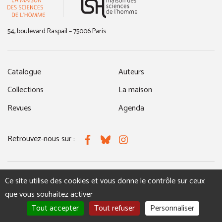
54, boulevard Raspail – 75006 Paris
Catalogue
Auteurs
Collections
La maison
Revues
Agenda
Retrouvez-nous sur :
Facebook
Bluesky
Instagram
Ce site utilise des cookies et vous donne le contrôle sur ceux
MENTIONS LÉGALES
NOUS CONTACTER
que vous souhaitez activer
Tout accepter
Tout refuser
Personnaliser