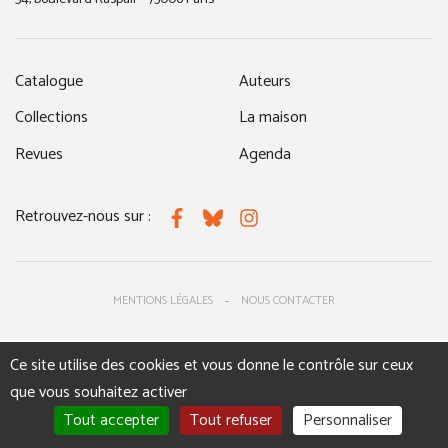
Catalogue
Auteurs
Collections
La maison
Revues
Agenda
Retrouvez-nous sur :
Facebook
Bluesky
Instagram
MENTIONS LÉGALES
NOUS CONTACTER
Ce site utilise des cookies et vous donne le contrôle sur ceux
que vous souhaitez activer
Tout accepter
Tout refuser
Personnaliser