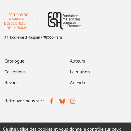
(nouvelle fenêtre)
54, boulevard Raspail – 75006 Paris
Catalogue
Auteurs
Collections
La maison
Revues
Agenda
Retrouvez-nous sur :
Facebook
Bluesky
Instagram
MENTIONS LÉGALES
NOUS CONTACTER
Ce site utilise des cookies et vous donne le contrôle sur ceux