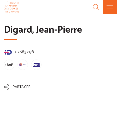
Aller au contenu
Panneau de gestion des cookies
Digard, Jean-Pierre
026832178
PARTAGER