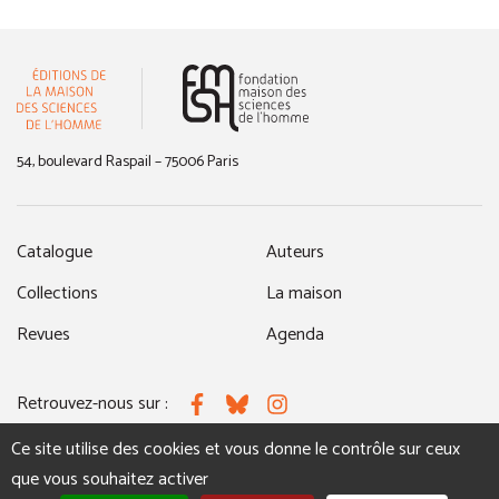
(nouvelle fenêtre)
54, boulevard Raspail – 75006 Paris
Catalogue
Auteurs
Collections
La maison
Revues
Agenda
Retrouvez-nous sur :
Facebook
Bluesky
Instagram
Ce site utilise des cookies et vous donne le contrôle sur ceux
que vous souhaitez activer
MENTIONS LÉGALES
NOUS CONTACTER