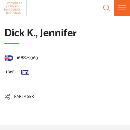
Aller au contenu
Panneau de gestion des cookies
Dick K., Jennifer
168829363
PARTAGER