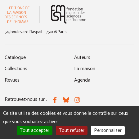
(nouvelle fenêtre)
54, boulevard Raspail – 75006 Paris
Catalogue
Auteurs
Collections
La maison
Revues
Agenda
Retrouvez-nous sur :
Facebook
Bluesky
Instagram
Ce site utilise des cookies et vous donne le contrôle sur ceux
que vous souhaitez activer
MENTIONS LÉGALES
NOUS CONTACTER
Tout accepter
Tout refuser
Personnaliser