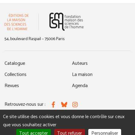
(nouvelle fenêtre)
54, boulevard Raspail – 75006 Paris
Catalogue
Auteurs
Collections
La maison
Revues
Agenda
Retrouvez-nous sur :
Facebook
Bluesky
Instagram
Ce site utilise des cookies et vous donne le contrôle sur ceux
que vous souhaitez activer
MENTIONS LÉGALES
NOUS CONTACTER
Tout accepter
Tout refuser
Personnaliser