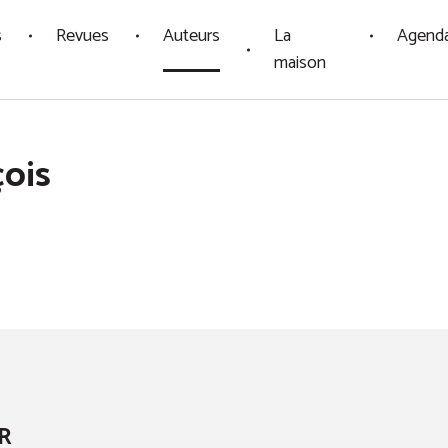
s
Revues
Auteurs
La
Agend
maison
çois
R